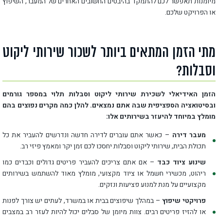
מיומנות תאפשר לכם להתמקד בהיבטים החשובים האחרים של המעבר, השיפוץ
או הפרויקט שלכם.
מתי הזמן המתאים ביותר לשכור שירותי ליקוט
וסבלות?
הזמן האידיאלי לשכירת שירותי ליקוט וסבלות תלוי במספר גורמים
ובסיטואציה הספציפית שבה אתם נמצאים. להלן כמה מקרים נפוצים בהם
מומלץ במיוחד להיעזר בשירותים אלו:
מעבר דירה
– כאשר אתם עוברים לדירה חדשה ונדרשים להעביר את כל
תכולת הבית, שירותי ליקוט וסבלות יחסכו לכם זמן יקר ומאמץ פיזי רב.
שינוע ציוד כבד
– אם אתם צריכים להעביר פריטים גדולים וכבדים כמו
ריהוט, מכשירי חשמל או ציוד מקצועי, מומלץ מאוד להשתמש בשירותים
מקצועיים על מנת למנוע פציעות ונזקים.
פרויקטי שיפוץ
– במהלך שיפוצים בבית או במשרד, לעתים יש צורך לפנות
או להזיז פריטים רבים. צוות מיומן של סבלים יכול להיות לעזר רב במצבים