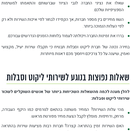
שאלו את נציגי החברה לגבי הציוד שברשותם והתאמתו למשימות
הספציפיות שלכם.
השוו מחירים בין מספר חברות, אך הקפידו לבחור לפי איכות השירות ולא רק
לפי העלות הנמוכה ביותר.
בררו את זמינות החברה ויכולתה לעמוד בלוחות הזמנים הנדרשים עבורכם.
בחירה נכונה של חברת ליקוט וסבלות תבטיח כי תקבלו שירות יעיל, מקצועי
ואמין, שיענה על כל צרכיכם ויחסוך מכם דאגות מיותרות.
שאלות נפוצות בנוגע לשירותי ליקוט וסבלות
להלן מענה לכמה מהשאלות השכיחות ביותר של אנשים השוקלים לשכור
שירותי ליקוט וסבלות:
מהי עלות השירות? המחיר משתנה בהתאם לגורמים כמו היקף העבודה,
מרחק, ודחיפות. מומלץ לקבל הצעת מחיר מפורטת מראש.
האם השירות זמין בהתראה קצרה? חברות רבות מציעות שירות בהתראה