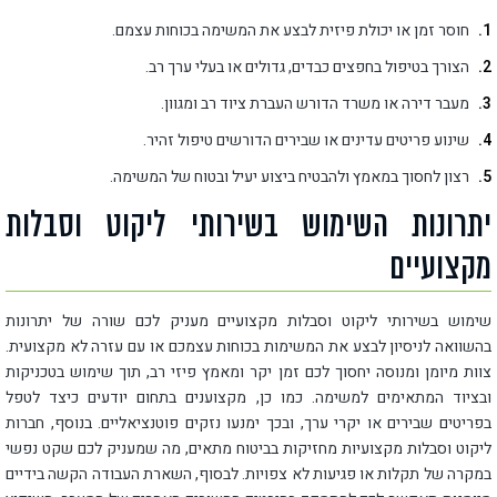
חוסר זמן או יכולת פיזית לבצע את המשימה בכוחות עצמם.
הצורך בטיפול בחפצים כבדים, גדולים או בעלי ערך רב.
מעבר דירה או משרד הדורש העברת ציוד רב ומגוון.
שינוע פריטים עדינים או שבירים הדורשים טיפול זהיר.
רצון לחסוך במאמץ ולהבטיח ביצוע יעיל ובטוח של המשימה.
יתרונות השימוש בשירותי ליקוט וסבלות
מקצועיים
שימוש בשירותי ליקוט וסבלות מקצועיים מעניק לכם שורה של יתרונות
בהשוואה לניסיון לבצע את המשימות בכוחות עצמכם או עם עזרה לא מקצועית.
צוות מיומן ומנוסה יחסוך לכם זמן יקר ומאמץ פיזי רב, תוך שימוש בטכניקות
ובציוד המתאימים למשימה. כמו כן, מקצוענים בתחום יודעים כיצד לטפל
בפריטים שבירים או יקרי ערך, ובכך ימנעו נזקים פוטנציאליים. בנוסף, חברות
ליקוט וסבלות מקצועיות מחזיקות בביטוח מתאים, מה שמעניק לכם שקט נפשי
במקרה של תקלות או פגיעות לא צפויות. לבסוף, השארת העבודה הקשה בידיים