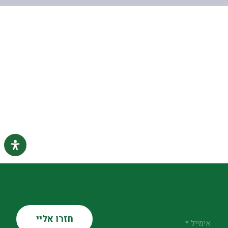
אימייל *