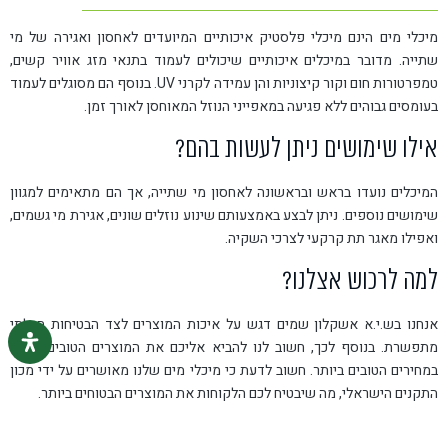
מיכלי מים הינם מיכלי פלסטיק איכותיים המיועדים לאחסון ואגירה של מי
שתייה. מדובר במיכלים איכותיים שיכולים לעמוד בתנאי מזג אוויר קשים,
טמפרטורות חום וקור קיצוניות והן עמידה לקרני UV. בנוסף הם מסוגלים לעמוד
בעומסים גבוהים ללא פגיעה במאפייני הנוזל המאוחסן לאורך זמן.
אילו שימושים ניתן לעשות בהם?
המיכלים נועדו בראש ובראשונה לאחסון מי שתייה, אך הם מתאימים למגוון
שימושים נוספים. ניתן לבצע באמצעותם שינוע נוזלים שונים, אגירת מי גשמים,
ואפילו מאגר תת קרקעי לצרכי השקיה.
למה לרכוש אצלנו?
אנחנו בש.י.א אשקלון שמים דגש על איכות המוצרים לצד הבטיחות הבלתי
מתפשרת. בנוסף לכך, חשוב לנו להביא אליכם את המוצרים הטובים ביותר
במחירים הטובים ביותר. חשוב לדעת כי מיכלי מים שלנו מאושרים על ידי מכון
התקנים הישראלי, מה שיבטיח לכם הלקוחות את המוצרים הבטוחים ביותר.