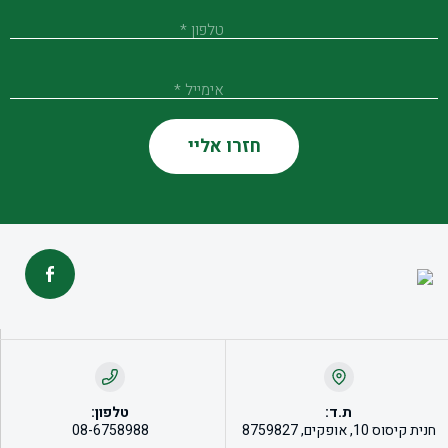
טלפון *
אימייל *
ת.ד:
טלפון:
חנית קיסוס 10, אופקים, 8759827
08-6758988