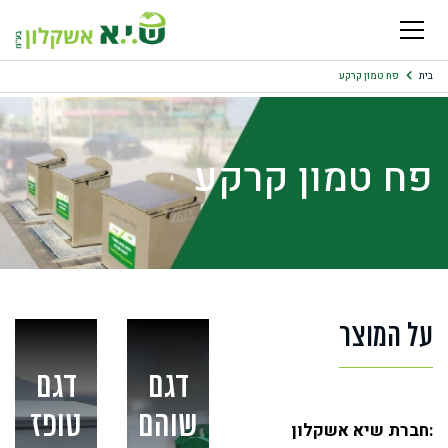
בית
פח טמון קרקע
פח טמון קרקע
על המוצר
דגם
דגם
שוהם
טופז
:חברת שיא אשקלון