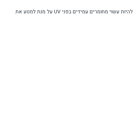
כך למשל, אם המיכל ייחשף לאור שמש ישיר, עליו להיות עשוי מחומרים עמידים בפני UV על מנת למנוע את