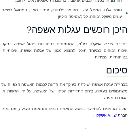
החיצונית, בסמוך לכביש או שביל בו עוברות משאיות איסוף הזבל
חומר גלם-
המיכל עשוי מחומר פלסטיק עמיד מאד, המסוגל לשאת
עומס משקל גבוהה, קל לשטיפה וניקיון
היכן רוכשים עגלות אשפה?
בחברת ש.י.א אשקלון בע”מ, המתמחים בפתרונות ניהול אשפה בתקני
איכות גבוהים במיוחד תוכלו למצוא מגוון של עגלות אשפה, איכותיות,
בטיחותיות ועמידות.
סיכום
בבחירת עגלת אשפה יש לתת בעיקר את הדעת לכמות האשפה הצפויה של
משתמשים בעגלה, ביחס לתדירות הפינוי של האשפה, על ידי הרשות או
הגורם המפנה.
הנכם מוזמנים להתייעץ בנושא התאמת הנפח והתאמת העגלה, עם נציגי
חברת
ש.י.א אשקלון
.