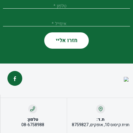
טלפון *
אימייל *
ת.ד:
טלפון:
חנית קיסוס 10, אופקים, 8759827
08-6758988