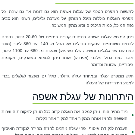
למעשה המפרט הטכני של עגלות אשפה הוא גם דומה אך גם שונה. כל
מפרטי העגלות כוללות מיכל המותקן על מערכת גלגלים, השוני הוא סביב
נפח המיכל, כמות הגלגלים וסוג מתקן המשיכה.
ניתן למצוא עגלות אשפה בנפחים קטנים ביתיים של 20-60 ליטר, נפחים
לבתים משותפים ועסקים בגדלים של החל מ- 140 ועד 360 ליטר (מוכר
כפח עם שני גלגלים ומשיכה שלו בשיפוע) ועגלות מ- 660 עד 1100 ליטר,
מוכר כפח גדול מלבני (צפרדע) אותו ניתן למצוא בפארקים, מקומות
ציבוריים, שכונות וכדומה.
חלק ממפרט עגלה ובמיוחד עגלה גדולה, כולל גם מעצור לגלגלים בכדי
למנוע הידרדרות של העגלה.
היתרונות של עגלת אשפה
נ
יוד מהיר ונוח-
ניתן למקם את העגלה קרוב ככל הניתן למקורות היוצרות
האשפה ולהזיז אותה ממקור אחד למקור אחר בקלות
ה
עברה לנקודת איסוף-
פחי עגלה ניתנים להזזה מהירה לנקודת האיסוף