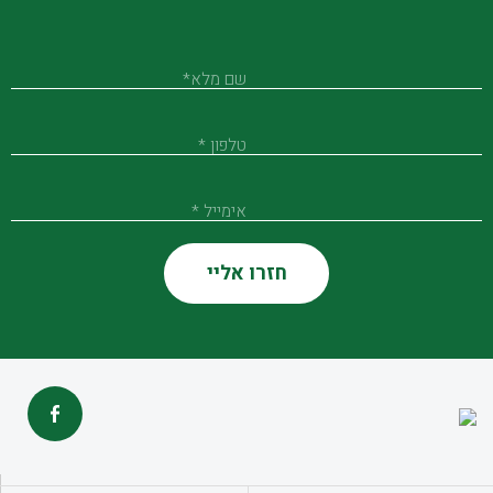
שם מלא*
טלפון *
אימייל *