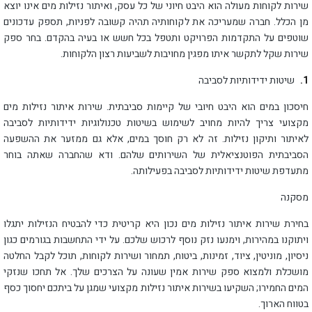
שירות לקוחות מעולה הוא היבט חיוני של כל עסק, ואיתור נזילות מים אינו יוצא
מן הכלל. חברה שמעריכה את לקוחותיה תהיה קשובה לפניות, תספק עדכונים
שוטפים על התקדמות הפרויקט ותטפל בכל חשש או בעיה בהקדם. בחר ספק
שירות שקל לתקשר איתו מפגין מחויבות לשביעות רצון הלקוחות.
שיטות ידידותיות לסביבה
חיסכון במים הוא היבט חיובי של קיימות סביבתית. שירות איתור נזילות מים
מקצועי צריך להיות מחויב לשימוש בשיטות טכנולוגיות ידידותיות לסביבה
לאיתור ותיקון נזילות. זה לא רק חוסך במים, אלא גם ממזער את ההשפעה
הסביבתית הפוטנציאלית של השירותים שלהם. ודא שהחברה שאתה בוחר
מתעדפת שיטות ידידותיות לסביבה בפעילותה.
מסקנה
בחירת שירות איתור נזילות מים נכון היא קריטית כדי להבטיח הנזילות יתגלו
ויתוקנו במהירות, וימנעו נזק נוסף לרכוש שלכם. על ידי התחשבות בגורמים כגון
ניסיון, מוניטין, ציוד, זמינות, ביטוח, תמחור ושירות לקוחות, תוכל לקבל החלטה
מושכלת ולמצוא ספק שירות אמין שעונה על הצרכים שלך. אל תחכו שנזקי
המים החמירו; השקיעו בשירות איתור נזילות מקצועי שמגן על ביתכם יחסוך כסף
בטווח הארוך.