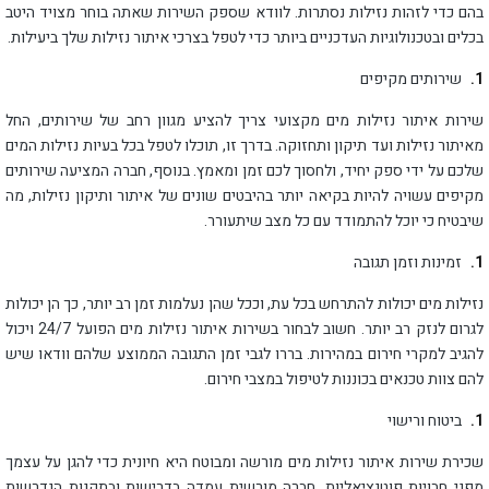
בהם כדי לזהות נזילות נסתרות. לוודא שספק השירות שאתה בוחר מצויד היטב
בכלים ובטכנולוגיות העדכניים ביותר כדי לטפל בצרכי איתור נזילות שלך ביעילות.
שירותים מקיפים
שירות איתור נזילות מים מקצועי צריך להציע מגוון רחב של שירותים, החל
מאיתור נזילות ועד תיקון ותחזוקה. בדרך זו, תוכלו לטפל בכל בעיות נזילות המים
שלכם על ידי ספק יחיד, ולחסוך לכם זמן ומאמץ. בנוסף, חברה המציעה שירותים
מקיפים עשויה להיות בקיאה יותר בהיבטים שונים של איתור ותיקון נזילות, מה
שיבטיח כי יוכל להתמודד עם כל מצב שיתעורר.
זמינות וזמן תגובה
נזילות מים יכולות להתרחש בכל עת, וככל שהן נעלמות זמן רב יותר, כך הן יכולות
לגרום לנזק רב יותר. חשוב לבחור בשירות איתור נזילות מים הפועל 24/7 ויכול
להגיב למקרי חירום במהירות. בררו לגבי זמן התגובה הממוצע שלהם וודאו שיש
להם צוות טכנאים בכוננות לטיפול במצבי חירום.
ביטוח ורישוי
שכירת שירות איתור נזילות מים מורשה ומבוטח היא חיונית כדי להגן על עצמך
מפני חבויות פוטנציאליות. חברה מורשית עמדה בדרישות ובתקנות הנדרשות