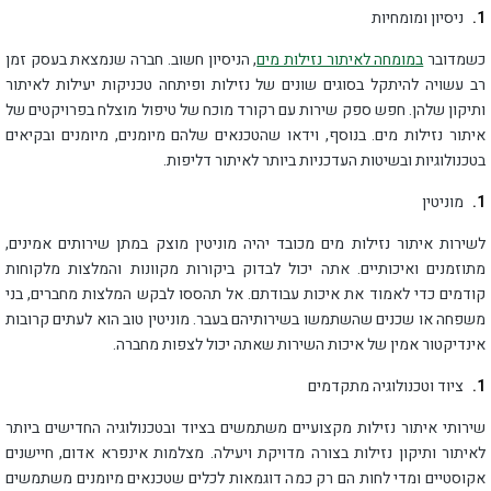
ניסיון ומומחיות
כשמדובר
במומחה לאיתור נזילות מים
, הניסיון חשוב. חברה שנמצאת בעסק זמן
רב עשויה להיתקל בסוגים שונים של נזילות ופיתחה טכניקות יעילות לאיתור
ותיקון שלהן. חפש ספק שירות עם רקורד מוכח של טיפול מוצלח בפרויקטים של
איתור נזילות מים. בנוסף, וידאו שהטכנאים שלהם מיומנים, מיומנים ובקיאים
בטכנולוגיות ובשיטות העדכניות ביותר לאיתור דליפות.
מוניטין
לשירות איתור נזילות מים מכובד יהיה מוניטין מוצק במתן שירותים אמינים,
מתוזמנים ואיכותיים. אתה יכול לבדוק ביקורות מקוונות והמלצות מלקוחות
קודמים כדי לאמוד את איכות עבודתם. אל תהססו לבקש המלצות מחברים, בני
משפחה או שכנים שהשתמשו בשירותיהם בעבר. מוניטין טוב הוא לעתים קרובות
אינדיקטור אמין של איכות השירות שאתה יכול לצפות מחברה.
ציוד וטכנולוגיה מתקדמים
שירותי איתור נזילות מקצועיים משתמשים בציוד ובטכנולוגיה החדישים ביותר
לאיתור ותיקון נזילות בצורה מדויקת ויעילה. מצלמות אינפרא אדום, חיישנים
אקוסטיים ומדי לחות הם רק כמה דוגמאות לכלים שטכנאים מיומנים משתמשים