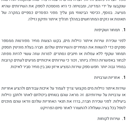
שנקבעו על ידי המדינה, ומבטיחה כי היא מוסמכת לספק את השירותים שהיא
מציעה. בנוסף, הכיסוי הביטוחי מגן עליך מפני הפסדים כספיים במקרה של
תאונות או נזקים המתרחשים במהלך תהליך איתור ותיקון נזילה.
תמחור ושקיפות
לפני שכירת שירות איתור נזילות מים, בקש הצעות מחיר מפורטות ממספר
ספקים כדי להשוות את המחירים והשירותים שלהם. חברה בעלת מוניטין תספק
תמחור שקוף ללא עמלות או חיובים נסתרים. למרות שזה עשוי להיות מפתה
לבחור באפשרות הזולה ביותר, זכור כי שירותים איכותיים מגיעים לעתים קרובות
במחיר גבוה יותר. חפש ספק שירות המציע איזון טוב בין מחיר סביר לאיכות.
אחריות וערבויות
שירות איתור נזילות מים מקצועי צריך לעמוד על איכות עבודתם ולהציע אחריות
או ערבויות על שירותיהם. זה מראה שהם בטוחים ביכולתם לאתר ולתקן נזילות
ביעילות. לפני שכירת חברה, בררו את תנאי האחריות שלהם וודאו שהם מוכנים
לטפל בכל בעיה שעלולה להתעורר לאחר סיום הפרויקט.
שירות לקוחות